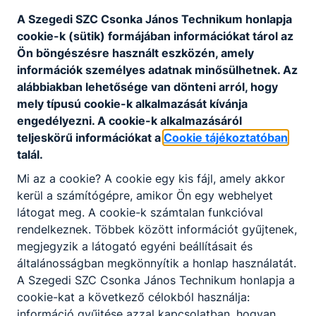
A Szegedi SZC Csonka János Technikum honlapja
cookie-k (sütik) formájában információkat tárol az
Ön böngészésre használt eszközén, amely
információk személyes adatnak minősülhetnek. Az
alábbiakban lehetősége van dönteni arról, hogy
Elkészült az új rovarszállodánk
mely típusú cookie-k alkalmazását kívánja
2025. június 13.
engedélyezni. A cookie-k alkalmazásáról
teljeskörű információkat a
Cookie tájékoztatóban
talál.
Mi az a cookie? A cookie egy kis fájl, amely akkor
kerül a számítógépre, amikor Ön egy webhelyet
látogat meg. A cookie-k számtalan funkcióval
rendelkeznek. Többek között információt gyűjtenek,
megjegyzik a látogató egyéni beállításait és
általánosságban megkönnyítik a honlap használatát.
A Szegedi SZC Csonka János Technikum honlapja a
Hagyományos iskolazárás
cookie-kat a következő célokból használja:
tájfutással
információ gyűjtése azzal kapcsolatban, hogyan