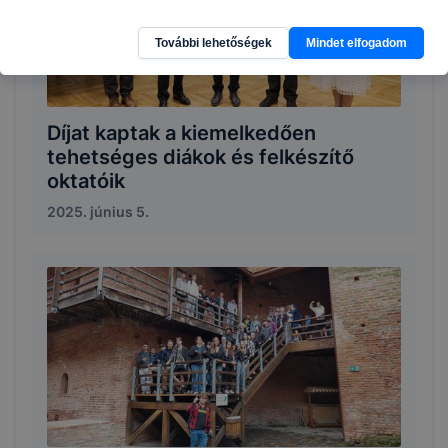
További lehetőségek
Mindet elfogadom
Díjat kaptak a kiemelkedően
tehetséges diákok és felkészítő
oktatóik
2025. június 5.