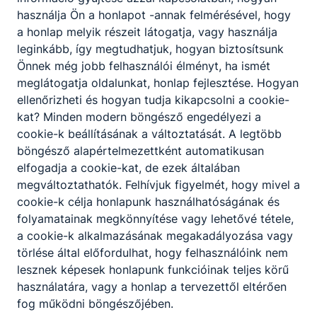
használja Ön a honlapot -annak felmérésével, hogy
2025. június 10.
a honlap melyik részeit látogatja, vagy használja
leginkább, így megtudhatjuk, hogyan biztosítsunk
Önnek még jobb felhasználói élményt, ha ismét
meglátogatja oldalunkat, honlap fejlesztése. Hogyan
ellenőrizheti és hogyan tudja kikapcsolni a cookie-
kat? Minden modern böngésző engedélyezi a
cookie-k beállításának a változtatását. A legtöbb
böngésző alapértelmezettként automatikusan
elfogadja a cookie-kat, de ezek általában
megváltoztathatók. Felhívjuk figyelmét, hogy mivel a
cookie-k célja honlapunk használhatóságának és
12.A és 11.C osztály kirándulása
folyamatainak megkönnyítése vagy lehetővé tétele,
2025. június 10.
a cookie-k alkalmazásának megakadályozása vagy
törlése által előfordulhat, hogy felhasználóink nem
lesznek képesek honlapunk funkcióinak teljes körű
használatára, vagy a honlap a tervezettől eltérően
fog működni böngészőjében.