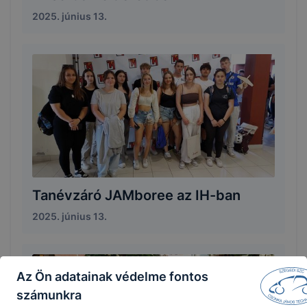
2025. június 13.
Tanévzáró JAMboree az IH-ban
2025. június 13.
Az Ön adatainak védelme fontos
számunkra