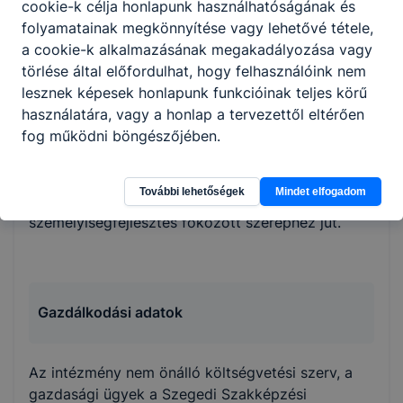
cookie-k célja honlapunk használhatóságának és
munkatársakkal együttműködő, egyenrangú
folyamatainak megkönnyítése vagy lehetővé tétele,
szolidáris viszony kialakítására, a közösségi és az
a cookie-k alkalmazásának megakadályozása vagy
egyéni érdekek, értékek egyensúlyának
törlése által előfordulhat, hogy felhasználóink nem
megteremtésére. A tanulók az új szakmai és
lesznek képesek honlapunk funkcióinak teljes körű
gyakorlati ismeretek tanulása révén felkészülnek
használatára, vagy a honlap a tervezettől eltérően
arra, hogy a 9. évfolyam végén ágazati
fog működni böngészőjében.
alapvizsgát, a 11. évfolyam elvégzése után
szakmai vizsgát tegyenek. Ebben az oktató-
nevelő folyamatban az önálló, felelősségteljes
További lehetőségek
Mindet elfogadom
munkára nevelés mellett, az önértékelés-
személyiségfejlesztés fokozott szerephez jut.
Gazdálkodási adatok
Az intézmény nem önálló költségvetési szerv, a
gazdasági ügyek a Szegedi Szakképzési