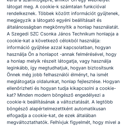
színes egysége, hozzájárul ahhoz, hogy diákjaink
látogat meg. A cookie-k számtalan funkcióval
a munkaerő-piaci viszonyokhoz rugalmasan
rendelkeznek. Többek között információt gyűjtenek,
igazodó, az informatikában jártas, idegen nyelven
megjegyzik a látogató egyéni beállításait és
kommunikáló emberekké váljanak.
általánosságban megkönnyítik a honlap használatát.
Előkészítjük és meglapozzuk az élethosszig tartó
A Szegedi SZC Csonka János Technikum honlapja a
tanulást, segítjük a munkába állást, a szükséges
cookie-kat a következő célokból használja:
szakmaváltást, a továbbtanulást.
információ gyűjtése azzal kapcsolatban, hogyan
használja Ön a honlapot -annak felmérésével, hogy
a honlap melyik részeit látogatja, vagy használja
1.2 Szakképző iskolában
leginkább, így megtudhatjuk, hogyan biztosítsunk
Önnek még jobb felhasználói élményt, ha ismét
meglátogatja oldalunkat, honlap fejlesztése. Hogyan
ellenőrizheti és hogyan tudja kikapcsolni a cookie-
Az általános műveltséget megalapozó oktatás-
kat? Minden modern böngésző engedélyezi a
nevelés mellett a szakmai elmélet és gyakorlat
cookie-k beállításának a változtatását. A legtöbb
oktatása folyamatában fejlődik a tanulókban saját
böngésző alapértelmezettként automatikusan
egészségük, az emberi környezet és természet
elfogadja a cookie-kat, de ezek általában
megóvására irányuló felelősségérzet a választott
megváltoztathatók. Felhívjuk figyelmét, hogy mivel a
szakmájuk iránti elkötelezettségük, az igény a