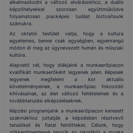
alkalmazkodni a változó elvárásokhoz, a duális
képzőhelyekkel szorosan együttműködve
folyamatosan piacképes tudást biztosítsunk
számukra.
Az oktatói testület vallja, hogy a kultúra
egyetemes, benne csak egységben, egyenrangú
módon él meg az úgynevezett humán és műszaki
kultúra.
Alapvető cél, hogy diákjaink a munkaerőpiacon
kvalifikált munkaerőként legyenek jelen. Képesek
legyenek megfelelni a kor aktuális
követelményeinek, a munkaerőpiac fokozódó
kihívásainak, az élet változó feltételeinek és a
továbbtanulási elképzeléseknek.
Képzési programjaink a munkaerőpiacon keresett
szakmákhoz juttatják a képzésben résztvevő
tanulókat és fiatal felnőtteket. Célunk, hogy
zökkenőmentessé tegyük az iskolából a munka