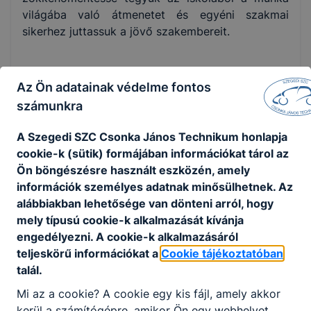
világába való átmenetet és egyéni szakmai
sikerhez juttassuk a jövő szakembereit.
1.1 Technikumban
Az Ön adatainak védelme fontos
számunkra
Célunk az általános és szakmai műveltséget
A Szegedi SZC Csonka János Technikum honlapja
megalapozó, azt kiterjesztő nevelő-oktató
cookie-k (sütik) formájában információkat tárol az
tevékenység során olyan felnőttek kibocsátása,
Ön böngészésre használt eszközén, amely
akik a humánus egyetemes és nemzeti kultúra
információk személyes adatnak minősülhetnek. Az
alapértékeit elsajátították, testileg, lelkileg
alábbiakban lehetősége van dönteni arról, hogy
egészséges, demokratikus alapelveket követő
mely típusú cookie-k alkalmazását kívánja
személyiségek. Alkalmasak a társadalmi,
engedélyezni. A cookie-k alkalmazásáról
gazdasági, technikai változások követésére, az
teljeskörű információkat a
Cookie tájékoztatóban
önálló felelős döntésekre, a megújuló
talál.
alkotómunkára. A képességek folyamatos
Mi az a cookie? A cookie egy kis fájl, amely akkor
fejlesztése, a közismereti és szakmai képzés
kerül a számítógépre, amikor Ön egy webhelyet