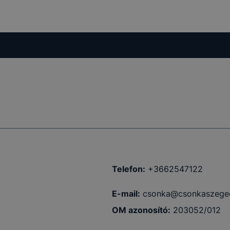
Telefon:
+3662547122
E-mail:
csonka@csonkaszege
OM azonosító:
203052/012