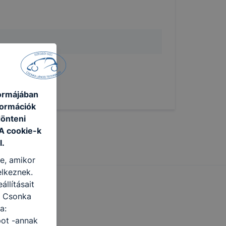
formájában
formációk
dönteni
 A cookie-k
l.
re, amikor
elkeznek.
llításait
C Csonka
a:
pot -annak