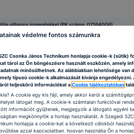
lője villamos ismeretekkel (PK száma: 07164006)
atainak védelme fontos számunkra
SZC Csonka János Technikum honlapja cookie-k (sütik) 
kat tárol az Ön böngészésre használt eszközén, amely in
adatnak minősülhetnek. Az alábbiakban lehetősége van 
 mely típusú cookie-k alkalmazását kívánja engedélyezni.
ról teljeskörű információkat a
Cookie tájékoztatóban
talá
kie? A cookie egy kis fájl, amely akkor kerül a számítógép
helyet látogat meg. A cookie-k számtalan funkcióval rend
tt információt gyűjtenek, megjegyzik a látogató egyéni beá
osságban megkönnyítik a honlap használatát. A Szegedi SZ
ikum honlapja a cookie-kat a következő célokból használj
gyűjtése azzal kapcsolatban, hogyan használja Ön a honla