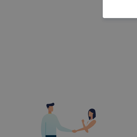
felméréséve
így megtudh
ismét meglá
tudja kika
beállításán
automatikus
Felhívjuk f
folyamatai
megakadályo
lesznek kép
tervezettől