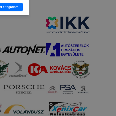
eginkább,
et elfogadom
lményt, ha
ti és hogyan
 a cookie-k
t
thatók.
tóságának és
mazásának
 nem
 a honlap a