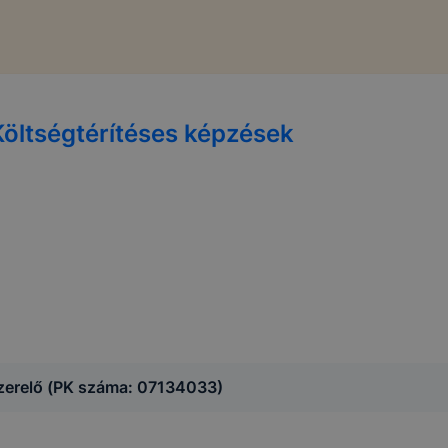
Költségtérítéses képzések
zerelő (PK száma: 07134033)