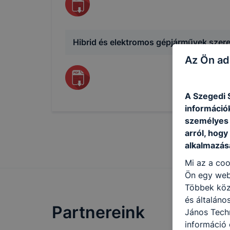
Hibrid és elektromos gépjárművek szere
Az Ön ad
A Szegedi 
információ
személyes 
arról, hogy
alkalmazásá
Mi az a coo
Ön egy web
Többek közö
és általán
Partnereink
János Techn
információ 