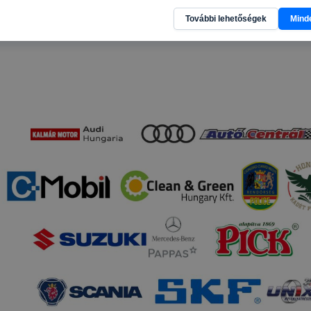
l, hogy a honlap melyik részeit látogatja, vagy használja l
További lehetőségek
Mind
atjuk, hogyan biztosítsunk Önnek még jobb felhasználói é
togatja oldalunkat, honlap fejlesztése. Hogyan ellenőrizhe
pcsolni a cookie-kat? Minden modern böngésző engedélyezi
ak a változtatását. A legtöbb böngésző alapértelmezettkén
an elfogadja a cookie-kat, de ezek általában megváltozta
igyelmét, hogy mivel a cookie-k célja honlapunk használha
nak megkönnyítése vagy lehetővé tétele, a cookie-k alkal
zása vagy törlése által előfordulhat, hogy felhasználóink
esek honlapunk funkcióinak teljes körű használatára, vagy
 eltérően fog működni böngészőjében.