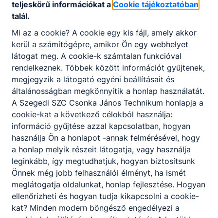
teljeskörű információkat a
Cookie tájékoztatóban
Letöltés
talál.
Testnevelés középszintű gyakorlati témakörök
Mi az a cookie? A cookie egy kis fájl, amely akkor
kerül a számítógépre, amikor Ön egy webhelyet
Letöltés
látogat meg. A cookie-k számtalan funkcióval
rendelkeznek. Többek között információt gyűjtenek,
megjegyzik a látogató egyéni beállításait és
általánosságban megkönnyítik a honlap használatát.
A Szegedi SZC Csonka János Technikum honlapja a
cookie-kat a következő célokból használja:
Partnereink
információ gyűjtése azzal kapcsolatban, hogyan
használja Ön a honlapot -annak felmérésével, hogy
a honlap melyik részeit látogatja, vagy használja
leginkább, így megtudhatjuk, hogyan biztosítsunk
Önnek még jobb felhasználói élményt, ha ismét
meglátogatja oldalunkat, honlap fejlesztése. Hogyan
ellenőrizheti és hogyan tudja kikapcsolni a cookie-
kat? Minden modern böngésző engedélyezi a