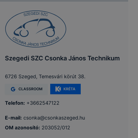
Szegedi SZC Csonka János Technikum
6726 Szeged, Temesvári körút 38.
CLASSROOM
KRÉTA
Telefon:
+3662547122
E-mail:
csonka@csonkaszeged.hu
OM azonosító:
203052/012