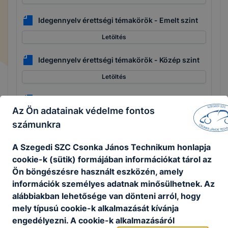
Idegennyelv érettségi témakörök - Emelt szint
Letöltés
Idegennyelv érettségi témakörök - Közép szint
Letöltés
Irodalom szóbeli érettségi témakörök
Az Ön adatainak védelme fontos
Letöltés
számunkra
Magyar nyelv szóbeli érettségi témakörök
A Szegedi SZC Csonka János Technikum honlapja
Letöltés
cookie-k (sütik) formájában információkat tárol az
Ön böngészésre használt eszközén, amely
Történelem érettségi témakörök
információk személyes adatnak minősülhetnek. Az
alábbiakban lehetősége van dönteni arról, hogy
Letöltés
mely típusú cookie-k alkalmazását kívánja
Testnevelés középszintű szóbeli témakörök
engedélyezni. A cookie-k alkalmazásáról