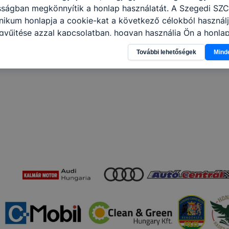
osságban megkönnyítik a honlap használatát. A Szegedi SZ
ikum honlapja a cookie-kat a következő célokból használj
gyűjtése azzal kapcsolatban, hogyan használja Ön a honla
l, hogy a honlap melyik részeit látogatja, vagy használja l
További lehetőségek
Mind
atjuk, hogyan biztosítsunk Önnek még jobb felhasználói é
togatja oldalunkat, honlap fejlesztése. Hogyan ellenőrizhe
pcsolni a cookie-kat? Minden modern böngésző engedélyezi
ak a változtatását. A legtöbb böngésző alapértelmezettkén
an elfogadja a cookie-kat, de ezek általában megváltozta
igyelmét, hogy mivel a cookie-k célja honlapunk használha
nak megkönnyítése vagy lehetővé tétele, a cookie-k alkal
zása vagy törlése által előfordulhat, hogy felhasználóink
esek honlapunk funkcióinak teljes körű használatára, vagy
 eltérően fog működni böngészőjében.