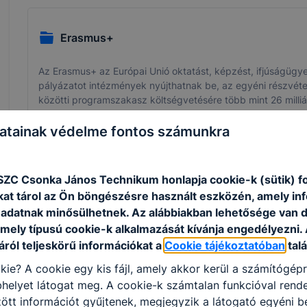
Erasmus+
Az Erasmus+ az Európai Unió oktatást, képzést, ifjúságügy
pályázatot intézmények nyújthatnak be, az egyéni részvéte
közötti programszakasz költségvetésére több mint 26 milliá
atainak védelme fontos számunkra
Bővebben a projektről
SZC Csonka János Technikum honlapja cookie-k (sütik) 
kat tárol az Ön böngészésre használt eszközén, amely in
1
adatnak minősülhetnek. Az alábbiakban lehetősége van 
 mely típusú cookie-k alkalmazását kívánja engedélyezni.
ról teljeskörű információkat a
Cookie tájékoztatóban
talá
kie? A cookie egy kis fájl, amely akkor kerül a számítógép
helyet látogat meg. A cookie-k számtalan funkcióval rend
tt információt gyűjtenek, megjegyzik a látogató egyéni beá