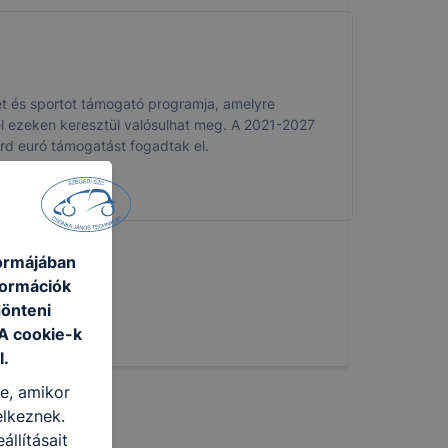
et és sportot támogató programja, amelyre
l ezeken keresztül valósulhat meg. A 2021-2027
rd euró támogatást fogadtak el.
formájában
formációk
dönteni
 A cookie-k
l.
re, amikor
elkeznek.
llításait