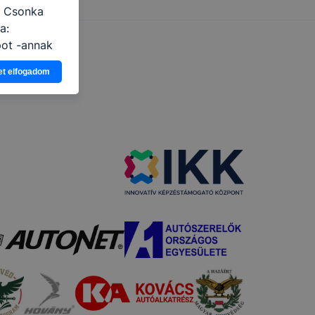
C Csonka
a:
pot -annak
eginkább,
et elfogadom
lményt, ha
ti és hogyan
 a cookie-k
t
thatók.
tóságának és
mazásának
 nem
 a honlap a