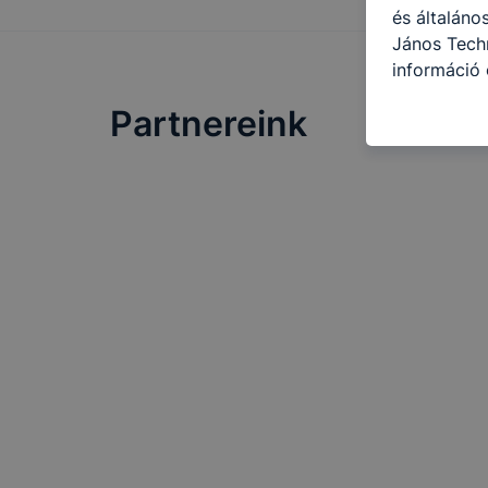
és általán
János Techn
információ 
felméréséve
Partnereink
így megtudh
ismét meglá
tudja kika
beállításán
automatikus
Felhívjuk f
folyamatai
megakadályo
lesznek kép
tervezettől