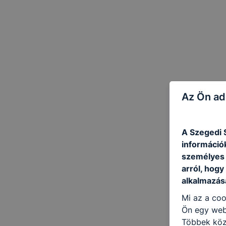
Az Ön ad
A Szegedi 
információ
személyes 
arról, hogy
alkalmazásá
Mi az a coo
Ön egy web
Többek közö