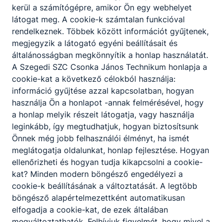
kerül a számítógépre, amikor Ön egy webhelyet
látogat meg. A cookie-k számtalan funkcióval
rendelkeznek. Többek között információt gyűjtenek,
megjegyzik a látogató egyéni beállításait és
Partnereink
általánosságban megkönnyítik a honlap használatát.
A Szegedi SZC Csonka János Technikum honlapja a
cookie-kat a következő célokból használja:
információ gyűjtése azzal kapcsolatban, hogyan
használja Ön a honlapot -annak felmérésével, hogy
a honlap melyik részeit látogatja, vagy használja
leginkább, így megtudhatjuk, hogyan biztosítsunk
Önnek még jobb felhasználói élményt, ha ismét
meglátogatja oldalunkat, honlap fejlesztése. Hogyan
ellenőrizheti és hogyan tudja kikapcsolni a cookie-
kat? Minden modern böngésző engedélyezi a
cookie-k beállításának a változtatását. A legtöbb
böngésző alapértelmezettként automatikusan
elfogadja a cookie-kat, de ezek általában
megváltoztathatók. Felhívjuk figyelmét, hogy mivel a