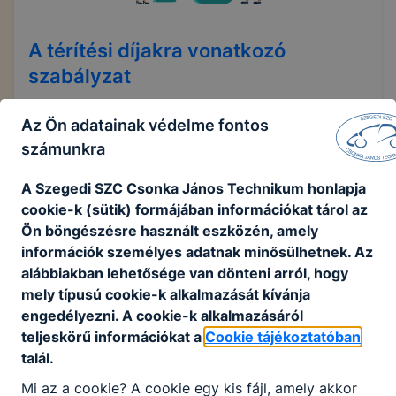
A térítési díjakra vonatkozó
szabályzat
Tandíj és térítési díj megállapításának
Az Ön adatainak védelme fontos
szabályzata
számunkra
A Szegedi SZC Csonka János Technikum honlapja
cookie-k (sütik) formájában információkat tárol az
Ön böngészésre használt eszközén, amely
információk személyes adatnak minősülhetnek. Az
alábbiakban lehetősége van dönteni arról, hogy
Mellékletek
mely típusú cookie-k alkalmazását kívánja
engedélyezni. A cookie-k alkalmazásáról
teljeskörű információkat a
Cookie tájékoztatóban
talál.
Mi az a cookie? A cookie egy kis fájl, amely akkor