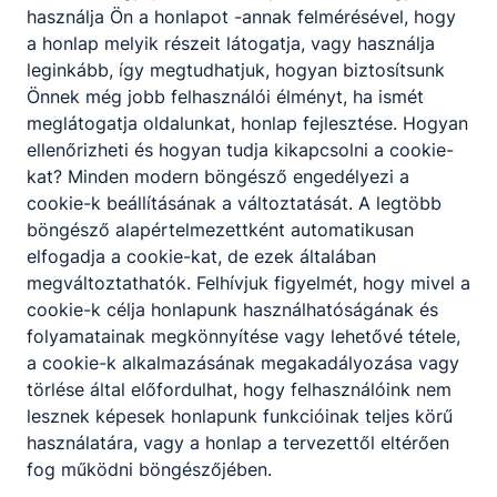
használja Ön a honlapot -annak felmérésével, hogy
a honlap melyik részeit látogatja, vagy használja
leginkább, így megtudhatjuk, hogyan biztosítsunk
Önnek még jobb felhasználói élményt, ha ismét
meglátogatja oldalunkat, honlap fejlesztése. Hogyan
ellenőrizheti és hogyan tudja kikapcsolni a cookie-
kat? Minden modern böngésző engedélyezi a
Partnereink
cookie-k beállításának a változtatását. A legtöbb
böngésző alapértelmezettként automatikusan
elfogadja a cookie-kat, de ezek általában
megváltoztathatók. Felhívjuk figyelmét, hogy mivel a
cookie-k célja honlapunk használhatóságának és
folyamatainak megkönnyítése vagy lehetővé tétele,
a cookie-k alkalmazásának megakadályozása vagy
törlése által előfordulhat, hogy felhasználóink nem
lesznek képesek honlapunk funkcióinak teljes körű
használatára, vagy a honlap a tervezettől eltérően
fog működni böngészőjében.