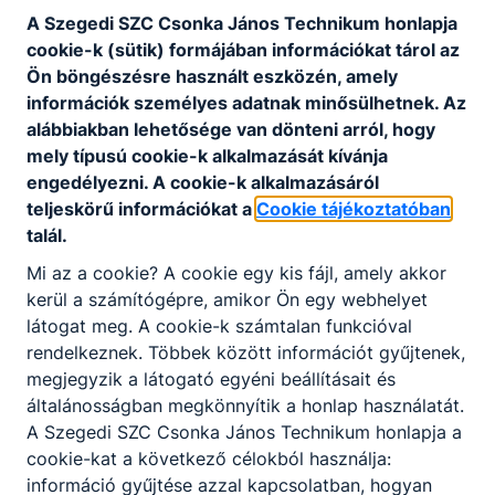
A Szegedi SZC Csonka János Technikum honlapja
Központi ügyfélszolgálat
:
+3662547122
cookie-k (sütik) formájában információkat tárol az
Ön böngészésre használt eszközén, amely
információk személyes adatnak minősülhetnek. Az
alábbiakban lehetősége van dönteni arról, hogy
E-mail cím
:
csonka@csonkaszeged.hu
mely típusú cookie-k alkalmazását kívánja
engedélyezni. A cookie-k alkalmazásáról
teljeskörű információkat a
Cookie tájékoztatóban
Székhely
:
6726 Szeged, Temesvári körút 38.
talál.
Mi az a cookie? A cookie egy kis fájl, amely akkor
kerül a számítógépre, amikor Ön egy webhelyet
Postacím
:
6726 Szeged, Temesvári körút 38.
látogat meg. A cookie-k számtalan funkcióval
rendelkeznek. Többek között információt gyűjtenek,
megjegyzik a látogató egyéni beállításait és
OM azonosító
:
203052/012
általánosságban megkönnyítik a honlap használatát.
A Szegedi SZC Csonka János Technikum honlapja a
cookie-kat a következő célokból használja:
információ gyűjtése azzal kapcsolatban, hogyan