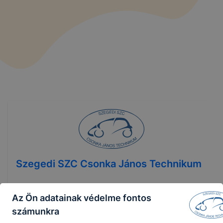
Szegedi SZC Csonka János Technikum
Az Ön adatainak védelme fontos
Telefon
:
+3662547122
számunkra