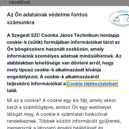
nevelővel.
Fennállása alatt többször történt profilváltás,
Az Ön adatainak védelme fontos
melyet a névváltozások is tükröztek.
számunkra
1958/1959-től - Újszegedi Általános
A Szegedi SZC Csonka János Technikum honlapja
Gimnázium
cookie-k (sütik) formájában információkat tárol az
1960/1961-től - Rózsa Ferenc Gimnázium
Ön böngészésre használt eszközén, amely
1969/1970-től - Rózsa Ferenc Gimnázium,
információk személyes adatnak minősülhetnek. Az
Kereskedelmi és Villanyszerelő
alábbiakban lehetősége van dönteni arról, hogy
Szakközépiskola
mely típusú cookie-k alkalmazását kívánja
1971/1972-től - Rózsa Ferenc Szakközépiskola
engedélyezni. A cookie-k alkalmazásáról
1973/1974-től - Rózsa Ferenc Erősáramú,
teljeskörű információkat a
Cookie tájékoztatóban
Kereskedelmi, Közlekedésgépészeti és
talál.
Közlekedési Szakközépiskola
1981/1982-től - Rózsa Ferenc Autóforgalmi,
Mi az a cookie? A cookie egy kis fájl, amely akkor
Autószerelő, Autóvillamossági szerelő és
kerül a számítógépre, amikor Ön egy webhelyet
Villanyszerelő Szakközépiskola
látogat meg. A cookie-k számtalan funkcióval
1990/1991-től - Rózsa Ferenc Gimnázium és
rendelkeznek. Többek között információt gyűjtenek,
Szakközépiskola
megjegyzik a látogató egyéni beállításait és