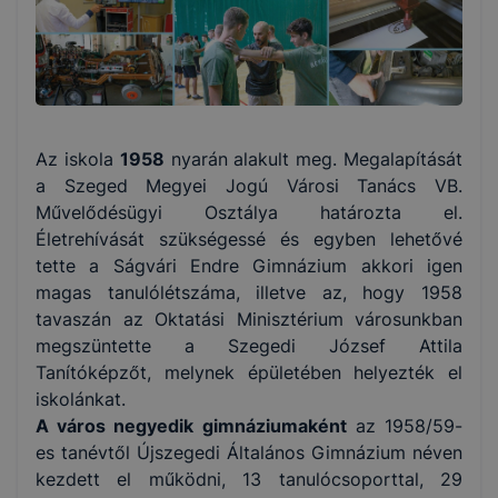
Az iskola
1958
nyarán alakult meg. Megalapítását
a Szeged Megyei Jogú Városi Tanács VB.
Művelődésügyi Osztálya határozta el.
Életrehívását szükségessé és egyben lehetővé
tette a Ságvári Endre Gimnázium akkori igen
magas tanulólétszáma, illetve az, hogy 1958
tavaszán az Oktatási Minisztérium városunkban
megszüntette a Szegedi József Attila
Tanítóképzőt, melynek épületében helyezték el
iskolánkat.
A város negyedik gimnáziumaként
az 1958/59-
es tanévtől Újszegedi Általános Gimnázium néven
kezdett el működni, 13 tanulócsoporttal, 29