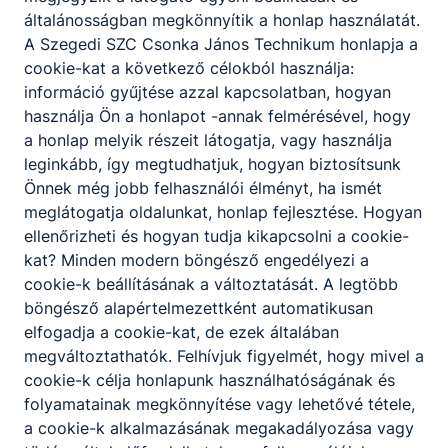
1991/1992-től - Csonka János Gimnázium és
általánosságban megkönnyítik a honlap használatát.
Szakközépiskola
A Szegedi SZC Csonka János Technikum honlapja a
1993/1994-től - Csonka János Műszaki
cookie-kat a következő célokból használja:
Szakközépiskola
információ gyűjtése azzal kapcsolatban, hogyan
1999/2000-től - Csonka János Műszaki
használja Ön a honlapot -annak felmérésével, hogy
Szakközépiskola és Kollégium
a honlap melyik részeit látogatja, vagy használja
2007/2008-tól - Csonka János Műszaki
leginkább, így megtudhatjuk, hogyan biztosítsunk
Szakközépiskola és Szakiskola
Önnek még jobb felhasználói élményt, ha ismét
2011/2012-től - Szegedi Műszaki és
meglátogatja oldalunkat, honlap fejlesztése. Hogyan
Környezetvédelmi Középiskola Csonka János
ellenőrizheti és hogyan tudja kikapcsolni a cookie-
Tagintézménye
kat? Minden modern böngésző engedélyezi a
2015/2016-tól - Szegedi Szakképzési
cookie-k beállításának a változtatását. A legtöbb
Centrum Csonka János Szakképző Iskolája
böngésző alapértelmezettként automatikusan
2016/2017-től - Szegedi SZC Csonka János
elfogadja a cookie-kat, de ezek általában
Szakgimnáziuma és Szakközépiskolája
megváltoztathatók. Felhívjuk figyelmét, hogy mivel a
2020/2021-től - Szegedi SZC Csonka János
cookie-k célja honlapunk használhatóságának és
Technikum
folyamatainak megkönnyítése vagy lehetővé tétele,
a cookie-k alkalmazásának megakadályozása vagy
Az iskola 1991-ben sikeresen pályázott a