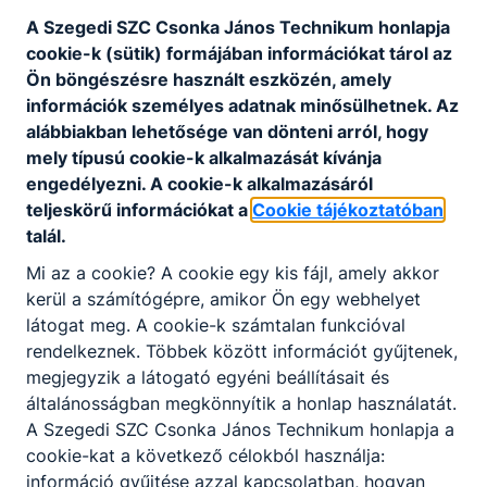
Letöltés
A Szegedi SZC Csonka János Technikum honlapja
cookie-k (sütik) formájában információkat tárol az
Ön böngészésre használt eszközén, amely
információk személyes adatnak minősülhetnek. Az
alábbiakban lehetősége van dönteni arról, hogy
mely típusú cookie-k alkalmazását kívánja
engedélyezni. A cookie-k alkalmazásáról
Partnereink
teljeskörű információkat a
Cookie tájékoztatóban
talál.
Mi az a cookie? A cookie egy kis fájl, amely akkor
kerül a számítógépre, amikor Ön egy webhelyet
látogat meg. A cookie-k számtalan funkcióval
rendelkeznek. Többek között információt gyűjtenek,
megjegyzik a látogató egyéni beállításait és
általánosságban megkönnyítik a honlap használatát.
A Szegedi SZC Csonka János Technikum honlapja a
cookie-kat a következő célokból használja:
információ gyűjtése azzal kapcsolatban, hogyan