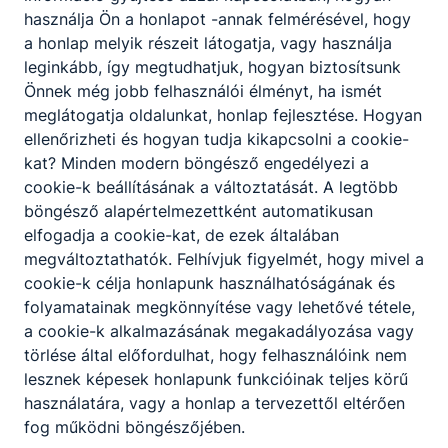
használja Ön a honlapot -annak felmérésével, hogy
a honlap melyik részeit látogatja, vagy használja
leginkább, így megtudhatjuk, hogyan biztosítsunk
Önnek még jobb felhasználói élményt, ha ismét
meglátogatja oldalunkat, honlap fejlesztése. Hogyan
ellenőrizheti és hogyan tudja kikapcsolni a cookie-
kat? Minden modern böngésző engedélyezi a
cookie-k beállításának a változtatását. A legtöbb
böngésző alapértelmezettként automatikusan
elfogadja a cookie-kat, de ezek általában
megváltoztathatók. Felhívjuk figyelmét, hogy mivel a
cookie-k célja honlapunk használhatóságának és
folyamatainak megkönnyítése vagy lehetővé tétele,
a cookie-k alkalmazásának megakadályozása vagy
törlése által előfordulhat, hogy felhasználóink nem
lesznek képesek honlapunk funkcióinak teljes körű
használatára, vagy a honlap a tervezettől eltérően
fog működni böngészőjében.