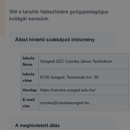
SNI-s tanulók fejlesztésére gyógypedagógus
kollégát keresünk.
Állást hirdető szakképző intézmény
Iskola
Szegedi SZC Csonka János Technikum
Neve
Iskola
6726 Szeged, Temesvári krt. 38.
címe
Honlap
https://csonka-szeged.edu.hu/
E-mail
csonka@csonkaszeged.hu
cím
A meghirdetett állás