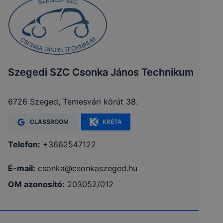
Szegedi SZC Csonka János Technikum
6726 Szeged, Temesvári körút 38.
CLASSROOM
KRÉTA
Telefon:
+3662547122
E-mail:
csonka@csonkaszeged.hu
OM azonosító:
203052/012