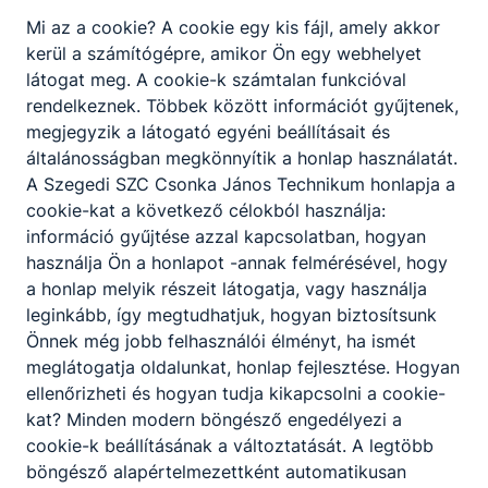
A pályázat
Technikumban, vagy szakképző iskoláb
Mi az a cookie? A cookie egy kis fájl, amely akkor
elbírálásánál
szerzett szakmai, gyógypedagógusi tapa
kerül a számítógépre, amikor Ön egy webhelyet
előnyt jelent:
látogat meg. A cookie-k számtalan funkcióval
Betölthetőség
rendelkeznek. Többek között információt gyűjtenek,
2026.08.24
időpontja
megjegyzik a látogató egyéni beállításait és
Jelentkezési
általánosságban megkönnyítik a honlap használatát.
2026.06.26.
határidő
A Szegedi SZC Csonka János Technikum honlapja a
cookie-kat a következő célokból használja:
Elektronikus úton a
csonka@csonkaszeg
Jelentkezés
információ gyűjtése azzal kapcsolatban, hogyan
email címre, Tóthné Biró Zsuzsanna iga
módja
használja Ön a honlapot -annak felmérésével, hogy
részére.
a honlap melyik részeit látogatja, vagy használja
leginkább, így megtudhatjuk, hogyan biztosítsunk
Önnek még jobb felhasználói élményt, ha ismét
Várjuk jelentkezését!
meglátogatja oldalunkat, honlap fejlesztése. Hogyan
ellenőrizheti és hogyan tudja kikapcsolni a cookie-
kat? Minden modern böngésző engedélyezi a
Jelentkezés az állásra
cookie-k beállításának a változtatását. A legtöbb
böngésző alapértelmezettként automatikusan