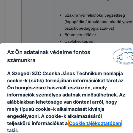
Szakirányú felsőfokú végzettség
(logopédia / tanulásban akadályozott
pszichopedagógia szakos)
Büntetlen előélet
Cselekvőképes
Az Ön adatainak védelme fontos
Benyújtandó iratok:
számunkra
Szakmai önéletrajz
Pályázati
Végzettségeket igazoló dokumentu
feltételek:
A Szegedi SZC Csonka János Technikum honlapja
90 napnál nem régebbi, speciális 25
cookie-k (sütik) formájában információkat tárol az
sorszámon igényelhető erkölcsi
Ön böngészésre használt eszközén, amely
bizonyítvány, mely igazolja, hogy a 
információk személyes adatnak minősülhetnek. Az
megfelel a Szakképzésről szóló 2019
alábbiakban lehetősége van dönteni arról, hogy
LXXX. törvény 41. §-ában
mely típusú cookie-k alkalmazását kívánja
megfogalmazottaknak
Nyilatkozat, hogy a pályázatot harma
engedélyezni. A cookie-k alkalmazásáról
is megismerheti
teljeskörű információkat a
Cookie tájékoztatóban
talál.