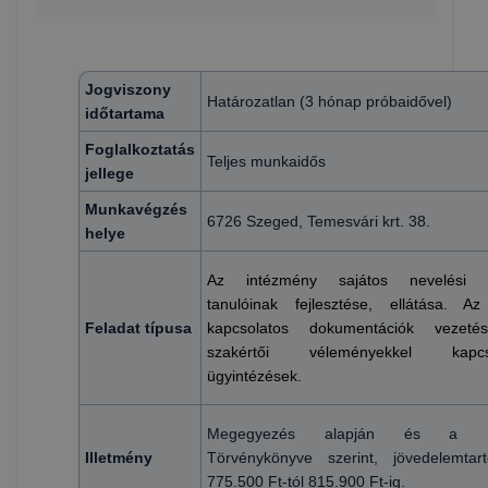
Jogviszony
Határozatlan (3 hónap próbaidővel)
időtartama
Foglalkoztatás
Teljes munkaidős
jellege
Munkavégzés
6726 Szeged, Temesvári krt. 38.
helye
Az intézmény sajátos nevelési 
tanulóinak fejlesztése, ellátása. Az
Feladat típusa
kapcsolatos dokumentációk vezet
szakértői véleményekkel kapcso
ügyintézések.
Megegyezés alapján és a 
Illetmény
Törvénykönyve szerint, jövedelemtar
775.500 Ft-tól 815.900 Ft-ig.