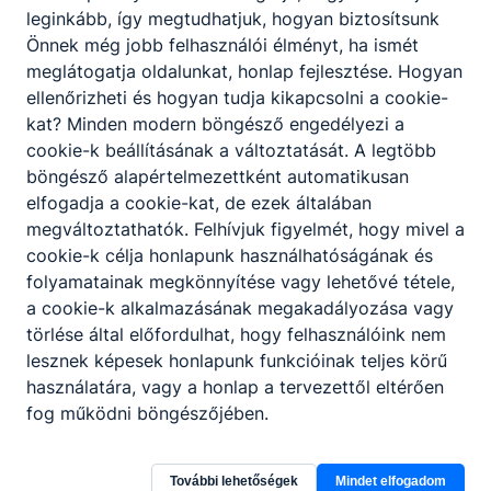
leginkább, így megtudhatjuk, hogyan biztosítsunk
Önnek még jobb felhasználói élményt, ha ismét
meglátogatja oldalunkat, honlap fejlesztése. Hogyan
ellenőrizheti és hogyan tudja kikapcsolni a cookie-
kat? Minden modern böngésző engedélyezi a
cookie-k beállításának a változtatását. A legtöbb
böngésző alapértelmezettként automatikusan
elfogadja a cookie-kat, de ezek általában
megváltoztathatók. Felhívjuk figyelmét, hogy mivel a
cookie-k célja honlapunk használhatóságának és
folyamatainak megkönnyítése vagy lehetővé tétele,
a cookie-k alkalmazásának megakadályozása vagy
törlése által előfordulhat, hogy felhasználóink nem
lesznek képesek honlapunk funkcióinak teljes körű
használatára, vagy a honlap a tervezettől eltérően
fog működni böngészőjében.
További lehetőségek
Mindet elfogadom