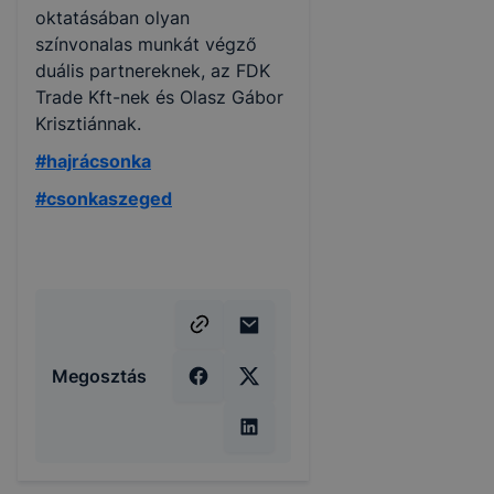
oktatásában olyan
színvonalas munkát végző
duális partnereknek, az FDK
Trade Kft-nek és Olasz Gábor
Krisztiánnak.
#hajrácsonka
#csonkaszeged
Megosztás