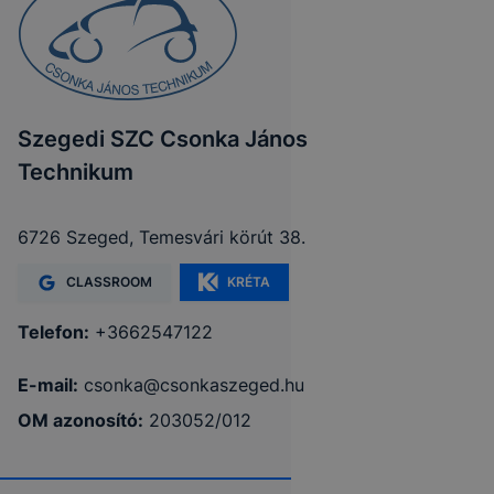
Szegedi SZC Csonka János
Technikum
6726 Szeged, Temesvári körút 38.
CLASSROOM
KRÉTA
Telefon:
+3662547122
E-mail:
csonka@csonkaszeged.hu
OM azonosító:
203052/012