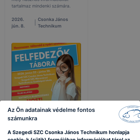
tartalmaz mindenki számára.
2026.
Csonka János
jún. 8.
Technikum
Az Ön adatainak védelme fontos
Felfedezők Tábora
számunkra
A Szegedi SZC Csonka János Technikum honlapja
Idén is lesz szünidei tábor a 6-7.
osztályosoknak.
cookie-k (sütik) formájában információkat tárol az