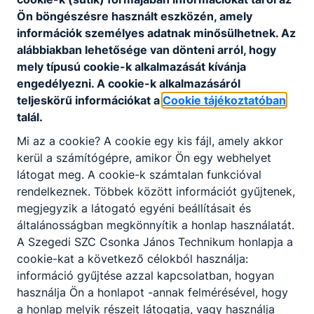
Ön böngészésre használt eszközén, amely
2026.
Csonka János
információk személyes adatnak minősülhetnek. Az
jún. 8.
Technikum
alábbiakban lehetősége van dönteni arról, hogy
mely típusú cookie-k alkalmazását kívánja
engedélyezni. A cookie-k alkalmazásáról
teljeskörű információkat a
Cookie tájékoztatóban
talál.
Mi az a cookie? A cookie egy kis fájl, amely akkor
kerül a számítógépre, amikor Ön egy webhelyet
Partnereink
látogat meg. A cookie-k számtalan funkcióval
rendelkeznek. Többek között információt gyűjtenek,
megjegyzik a látogató egyéni beállításait és
általánosságban megkönnyítik a honlap használatát.
A Szegedi SZC Csonka János Technikum honlapja a
cookie-kat a következő célokból használja:
információ gyűjtése azzal kapcsolatban, hogyan
használja Ön a honlapot -annak felmérésével, hogy
a honlap melyik részeit látogatja, vagy használja