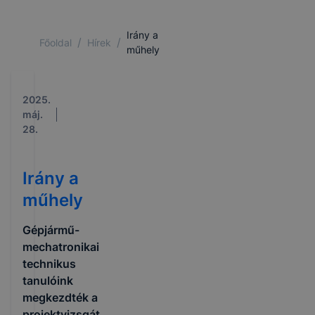
Irány a
/
/
Főoldal
Hírek
műhely
2025.
máj.
28.
Irány a
műhely
Gépjármű-
mechatronikai
technikus
tanulóink
megkezdték a
projektvizsgát.